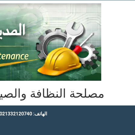
مصلحة النظافة والصيا
الهاتف: 0021332120740 | 0021332120720