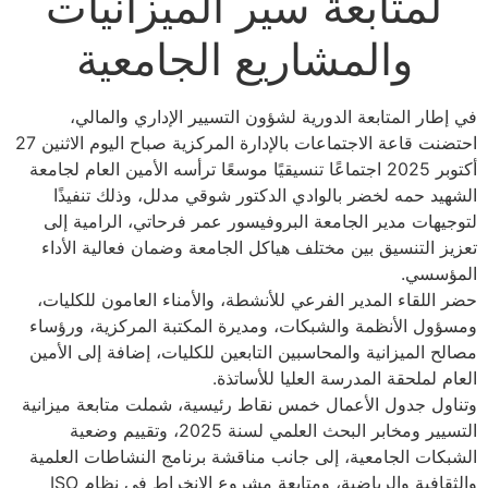
لمتابعة سير الميزانيات
والمشاريع الجامعية
في إطار المتابعة الدورية لشؤون التسيير الإداري والمالي،
احتضنت قاعة الاجتماعات بالإدارة المركزية صباح اليوم الاثنين 27
أكتوبر 2025 اجتماعًا تنسيقيًا موسعًا ترأسه الأمين العام لجامعة
الشهيد حمه لخضر بالوادي الدكتور شوقي مدلل، وذلك تنفيذًا
لتوجيهات مدير الجامعة البروفيسور عمر فرحاتي، الرامية إلى
تعزيز التنسيق بين مختلف هياكل الجامعة وضمان فعالية الأداء
المؤسسي.
حضر اللقاء المدير الفرعي للأنشطة، والأمناء العامون للكليات،
ومسؤول الأنظمة والشبكات، ومديرة المكتبة المركزية، ورؤساء
مصالح الميزانية والمحاسبين التابعين للكليات، إضافة إلى الأمين
العام لملحقة المدرسة العليا للأساتذة.
وتناول جدول الأعمال خمس نقاط رئيسية، شملت متابعة ميزانية
التسيير ومخابر البحث العلمي لسنة 2025، وتقييم وضعية
الشبكات الجامعية، إلى جانب مناقشة برنامج النشاطات العلمية
والثقافية والرياضية، ومتابعة مشروع الانخراط في نظام ISO